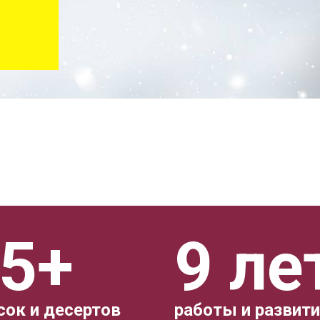
5+
9 ле
сок и десертов
работы и развит