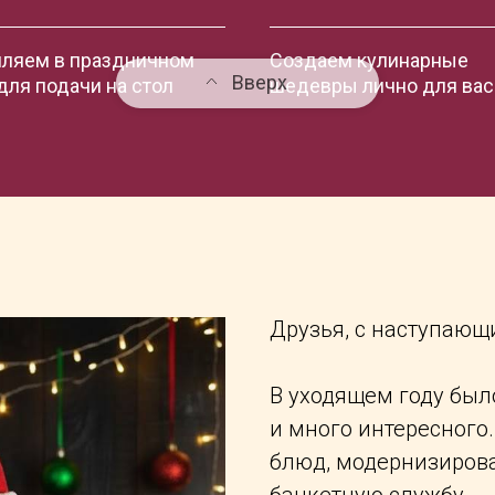
ляем в праздничном
Создаем кулинарные
Вверх
для подачи на стол
шедевры лично для вас
Друзья,
с наступающ
В уходящем году был
и много интересног
блюд, модернизирова