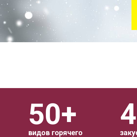
50+
4
видов горячего
заку