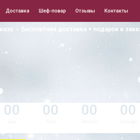
Доставка
Шеф-повар
Отзывы
Контакты
зу
Бесплатная доставка + подарок к заказу
Новогоднее мен
С доставкой на 29–30 д
Принимаем
заказы до 26.12
00
00
00
00
Дни
Часы
Минуты
Секунды