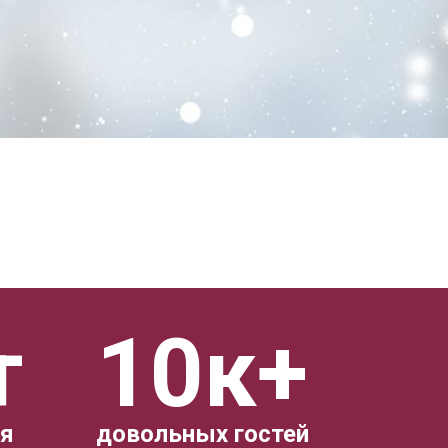
т
10к+
ия
довольных гостей