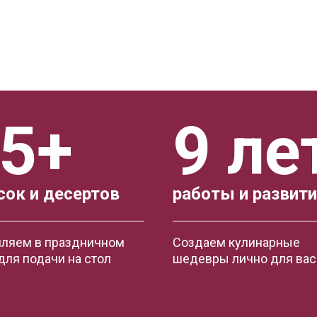
5+
9 ле
сок и десертов
работы и развит
ляем в праздничном
Создаем кулинарные
для подачи на стол
шедевры лично для вас