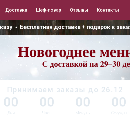
Доставка
Шеф-повар
Отзывы
Контакты
азу
Бесплатная доставка + подарок к заказу
Новогоднее мен
С доставкой на 29–30 д
Принимаем заказы до 26.12
00
00
00
00
Дни
Часы
Минуты
Секунды