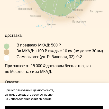
Доставка:
•
•
В пределах МКАД: 500 ₽
•
За МКАД: +100 ₽ каждые 10 км (не далее 30 км)
Самовывоз: (ул. Рябиновая, 32): 0 ₽
При
заказе от 15 000 ₽ доставим бесплатно, как
по Москве, так и за МКАД.
Опл
ата:
При использовании данного сайта,
наличными курьеру
вы подтверждаете свое согласие
он-лайн на сайте
на использование файлов cookie
он-лайн по ссылке на почту или смс