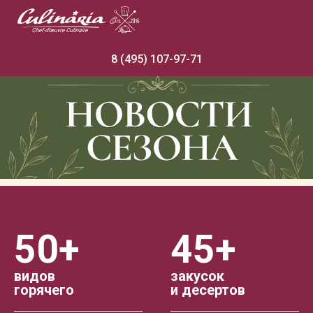
8 (495) 107-97-71
Праздник?
Готовые блюда
с доставкой
по Москве и области
50+
45+
видов
закусок
горячего
и десертов