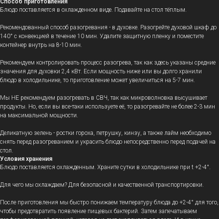
Способ приготовления
Блюдо поставляется в охлажденном виде. Подавайте на стол тёплым.
Рекомендованный способ разогревания - в духовке. Разогрейте духовой шкаф до
140° с конвекцией в течение 10 мин. Удалите защитную пленку и поместите
контейнер внутрь на 8-10 мин.
Рекомендуем контролировать процесс разогрева, так как здесь указаны средние
значения для духовки 2,4 кВт. Если мощность ниже или вы долго хранили
блюдо в холодильнике, то приготовление может увеличиться на 5-7 мин.
Мы НЕ рекомендуем разогревать в СВЧ, так как микроволновка высушивает
продукты. Но, если вы все-таки используете её, то разогревайте не более 2-3 мин
на максимальной мощности.
Деликатную зелень - ростки гороха, петрушку, кинзу, а также лайм необходимо
снять перед разогреванием и украсить блюдо непосредственно перед подачей на
стол.
Условия хранения
Блюдо поставляется охлажденным. Храните сутки в холодильнике при t +2-4°.
Для чего мы охлаждаем? Для безопасной и качественной транспортировки.
После приготовления мы быстро понижаем температуру блюда до +2-4° для того,
чтобы предотвратить появление пищевых бактерий. Затем запечатываем