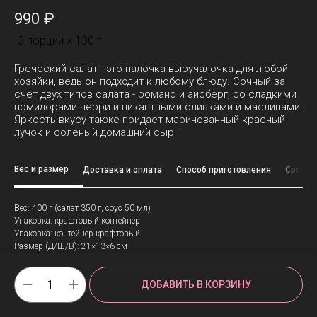
990
₽
3 порции × 130 г
Греческий салат - это палочка-выручалочка для любой
хозяйки, ведь он подходит к любому блюду. Сочный за
счёт двух типов салата - романо и айсберг, со сладкими
помидорами черри и пикантными оливками и маслинами.
Яркость вкусу также придает маринованный красный
лучок и солёный домашний сыр
Вес и размер
Доставка и оплата
Способ приготовления
Срок х
Вес: 400 г (салат 350 г, соус 50 мл)
Упаковка: крафтовый контейнер
Упаковка: контейнер крафтовый
Размер (Д/Ш/В): 21×13×6 см
ДОБАВИТЬ В КОРЗИНУ