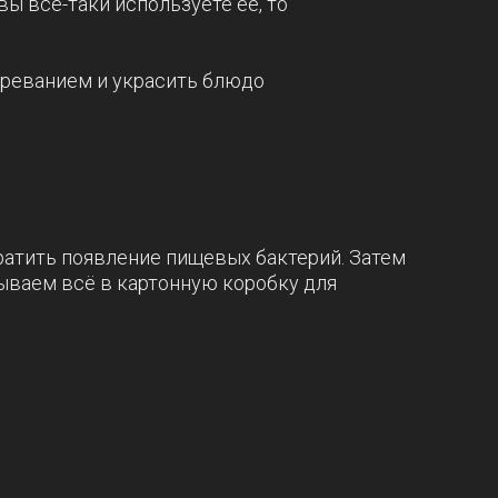
ы все-таки используете её, то
гореванием и украсить блюдо
ратить появление пищевых бактерий. Затем
вываем всё в картонную коробку для