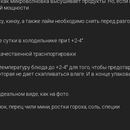
как микроволновка высушивает продукты. Но, если в
ой мощности.
ку, кинзу, а также лайм необходимо снять перед раз
сутки в холодильнике при t +2-4°.
качественной траснпортировки.
емпературу блюда до +2-4° для того, чтобы предотв
орая не дает скапливаться влаге. И в конце упако
деальном виде, как на фото.
к, перец чили мини, ростки гороха, соль, специи.