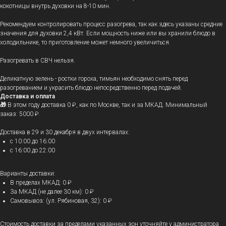
кокотницы внутрь духовки на 8-10 мин.
Рекомендуем контролировать процесс разогрева, так как здесь указаны средние
значения для духовки 2,4 кВт. Если мощность ниже или вы хранили блюдо в
холодильнике, то приготовление может немного увеличиться.
Разогревать в СВЧ нельзя.
Деликатную зелень - ростки гороха, тимьян необходимо снять перед
разогреванием и украсить блюдо непосредственно перед подачей.
Доставка и оплата
🎁
В этом году доставка 0 ₽, как по Москве, так и за МКАД. Минимальный
заказ: 5000 ₽.
Доставка в 29 и 30 декабря в двух интервалах:
с 10:00 до 16:00
с 16:00 до 22:00
Варианты доставки:
В пределах МКАД: 0 ₽
За МКАД (не далее 30 км): 0 ₽
Самовывоз: (ул. Рябиновая, 32): 0 ₽
Стоимость доставки за пределами указанных зон уточняйте у администратора