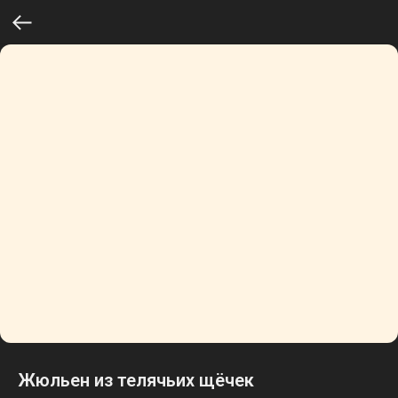
Жюльен из телячьих щёчек