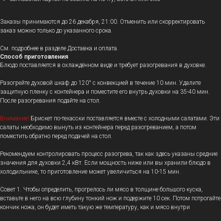
Заказы принимаются до 26 декабря, 21:00. Отменить или скорректировать
заказ можно только до указанного срока.
См. подробнее в разделе Доставка и оплата.
Способ приготовления
Блюдо поставляется в охлаждённом виде и требует разогревания в духовке.
Разогрейте духовой шкаф до 120° с конвекцией в течение 10 мин. Удалите
защитную пленку с контейнера и поместите его внутрь духовки на 35-40 мин.
После разогревания подайте на стол.
Внимание!
Брискет по-техасски поставляется вместе с холодными салатами. Эти
салаты необходимо вынуть из контейнера перед разогреванием, а потом
поместить обратно перед подачей на стол.
Рекомендуем контролировать процесс разогрева, так как здесь указаны средние
значения для духовки 2,4 кВт. Если мощность ниже или вы хранили блюдо в
холодильнике, то приготовление может увеличиться на 10-15 мин.
Совет 1. Чтобы определить, прогрелось ли мясо в толщине большого куска,
вставьте в него на всю глубину тонкий нож и подержите 10 сек. Потом потрогайте
кончик ножа, он будет иметь такую же температуру, как и мясо внутри