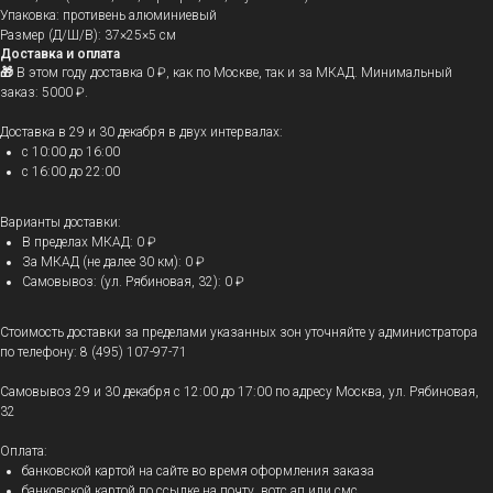
Упаковка: противень алюминиевый
Размер (Д/Ш/В): 37×25×5 см
Доставка и оплата
🎁
В этом году доставка 0 ₽, как по Москве, так и за МКАД. Минимальный
заказ: 5000 ₽.
Доставка в 29 и 30 декабря в двух интервалах:
с 10:00 до 16:00
с 16:00 до 22:00
Варианты доставки:
В пределах МКАД: 0 ₽
За МКАД (не далее 30 км): 0 ₽
Самовывоз: (ул. Рябиновая, 32): 0 ₽
Стоимость доставки за пределами указанных зон уточняйте у администратора
по телефону: 8 (495) 107-97-71
Самовывоз 29 и 30 декабря с 12:00 до 17:00 по адресу Москва, ул. Рябиновая,
32
Оплата:
банковской картой на сайте во время оформления заказа
банковской картой по ссылке на почту, вотс ап или смс