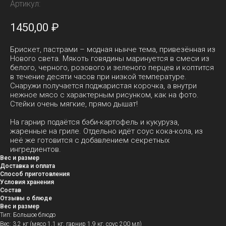
Артикул:
1450,00
₽
Брискет, пастрами – модная нынче тема, привезённая из
Нового света. Мякоть говядины маринуется в смеси из
белого, черного, розового и зеленого перцев и коптится
в течение десяти часов при низкой температуре.
Снаружи получается поджаристая корочка, а внутри
нежное мясо с характерным рисунком, как на фото.
Стейки очень мягкие, прямо дышат!
На гарнир подаётся бэби-картофель и кукуруза,
жаренные на гриле. Отдельно идёт cоус кока-кола, из
неё же готовится с добавлением секретных
ингредиентов.
Вес и размер
Доставка и оплата
Способ приготовления
Условия хранения
Состав
Отзывы о блюде
Вес и размер
Тип: Большое блюдо
Вес: 3,2 кг (мясо 1,1 кг, гарнир 1,9 кг, соус 200 мл)