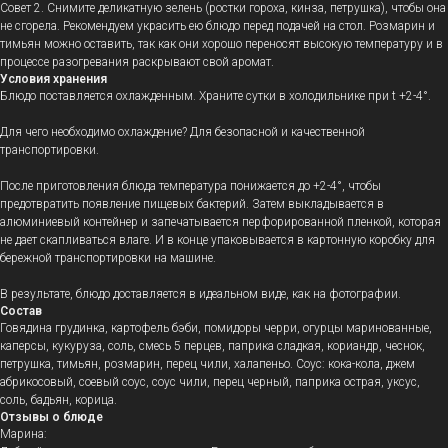
Совет 2. Снимите деликатную зелень (ростки гороха, кинза, петрушка), чтобы она
не сгорела. Рекомендуем украсить ею блюдо перед подачей на стол. Розмарин и
тимьян можно оставить, так как они хорошо переносят высокую температуру и в
процессе разогревания раскрывают свой аромат.
Условия хранения
Блюдо поставляется охлажденным.
Храните сутки в холодильнике при t +2-4°.
Для чего необходимо охлаждение? Для безопасной и качественной
транспортировки.
После приготовления блюда температура понижается до +2-4°, чтобы
предотвратить появление пищевых бактерий. Затем выкладывается в
алюминиевый контейнер и запечатывается перфорированной пленкой, которая
не дает скапливаться влаге. И в конце упаковывается в картонную коробку для
бережной транспортировки на машине.
В результате, блюдо доставляется в идеальном виде, как на фотографии.
Состав
Говядина грудинка, картофель бэби, помидоры черри, огурцы маринованные,
каперсы, кукуруза, соль, смесь 5 перцев, паприка сладкая, кориандр, чеснок,
петрушка, тимьян, розмарин, перец чили, халапеньо. Соус: кока-кола, джем
абрикосовый, соевый соус, соус чили, перец черный, паприка острая, уксус,
соль, бадьян, корица.
Отзывы о блюде
Марина: