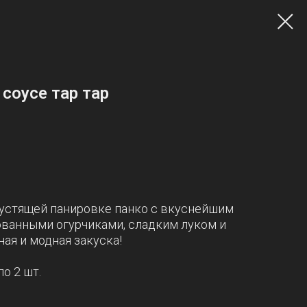
 соусе тар тар
рустящей панировке панко с вкуснейшим
ованными огурчиками, сладким луком и
ная и модная закуска!
о 2 шт.