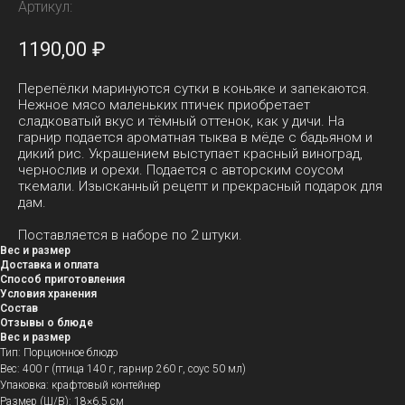
Артикул:
1190,00
₽
Перепёлки маринуются сутки в коньяке и запекаются.
Нежное мясо маленьких птичек приобретает
сладковатый вкус и тёмный оттенок, как у дичи. На
гарнир подается ароматная тыква в мёде с бадьяном и
дикий рис. Украшением выступает красный виноград,
чернослив и орехи. Подается с авторским соусом
ткемали. Изысканный рецепт и прекрасный подарок для
дам.
Поставляется в наборе по 2 штуки.
Вес и размер
Доставка и оплата
Способ приготовления
Условия хранения
Состав
Отзывы о блюде
Вес и размер
Тип: Порционное блюдо
Вес: 400 г (птица 140 г, гарнир 260 г, соус 50 мл)
Упаковка: крафтовый контейнер
Размер (Ш/В): 18×6,5 см