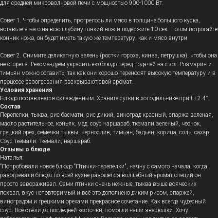
для средней микроволновой печи с мощностью 900-1000 Вт.
Совет 1. Чтобы определить, прогрелось ли мясо в толщине большого куска,
вставьте в него на всю глубину тонкий нож и подержите 10 сек. Потом потрогайте
кончик ножа, он будет иметь такую же температуру, как и мясо внутри
Совет 2. Снимите деликатную зелень (ростки гороха, кинза, петрушка), чтобы она
не сгорела. Рекомендуем украсить ею блюдо перед подачей на стол. Розмарин и
тимьян можно оставить, так как они хорошо переносят высокую температуру и в
процессе разогревания раскрывают свой аромат.
Условия хранения
Блюдо поставляется охлажденным.
Храните сутки в холодильнике при t +2-4°.
Состав
Перепелки, тыква, рис басмати, рис дикий, виноград красный, спаржа зеленая,
масло растительное, коньяк, мёд, соус наршараб, ткемали зеленый, чеснок,
грецкий орех, семечки тыквы, чернослив, тимьян, бадьян, корица, соль, сахар.
Соус ткемали: ткемали, наршараб.
Отзывы о блюде
Наталья:
"Попробовали новое блюдо "Птички-перепелки", начну с самого начала, когда
разогревали блюдо по всей кухне разошёлся волшебный аромат специй он
просто завораживал. Сами птички очень нежные, тыква выше всяческих
похвал, вкус неповторимый и всё это дополнено диким рисом, спаржей,
виноградом и грецкими орехами прекрасное сочетание. Как всегда чудесный
соус. Всё съели до последней косточки, помогли наши зверюшки. Хочу