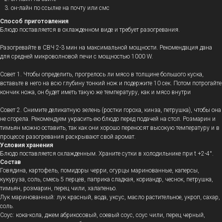
он-лайн по ссылке на почту или смс
Способ приготовления
Блюдо поставляется в охлажденном виде и требует разогревания.
Разогревайте в СВЧ 2-3 мин на максимальной мощности. Рекомендация дана
для средней микроволновой печи с мощностью 1000 W.
Совет 1. Чтобы определить, прогрелось ли мясо в толщине большого куска,
вставьте в него на всю глубину тонкий нож и подержите 10 сек. Потом потрогайте
кончик ножа, он будет иметь такую же температуру, как и мясо внутри
Совет 2. Снимите деликатную зелень (ростки гороха, кинза, петрушка), чтобы она
не сгорела. Рекомендуем украсить ею блюдо перед подачей на стол. Розмарин и
тимьян можно оставить, так как они хорошо переносят высокую температуру и в
процессе разогревания раскрывают свой аромат.
Условия хранения
Блюдо поставляется охлажденным.
Храните сутки в холодильнике при t +2-4°.
Состав
Говядина, картофель, помидоры черри, огурцы маринованные, каперсы,
кукуруза, соль, смесь 5 перцев, паприка сладкая, кориандр, чеснок, петрушка,
тимьян, розмарин, перец чили, халапеньо.
Лук маринованный: лук красный, вода, уксус, масло растительное, укроп, сахар,
соль.
Соус: кока-кола, джем абрикосовый, соевый соус, соус чили, перец черный,