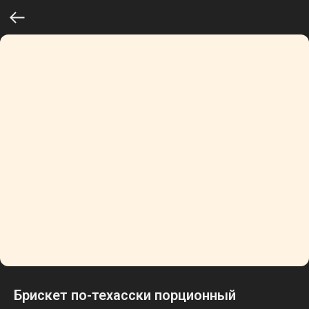
Брискет по-техасски порционный