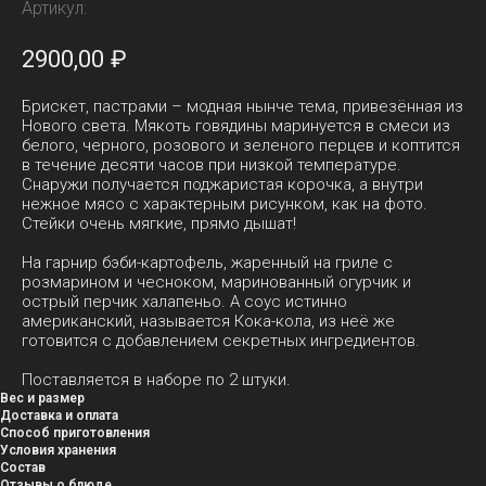
Артикул:
2900,00
₽
Брискет, пастрами – модная нынче тема, привезённая из
Нового света. Мякоть говядины маринуется в смеси из
белого, черного, розового и зеленого перцев и коптится
в течение десяти часов при низкой температуре.
Снаружи получается поджаристая корочка, а внутри
нежное мясо с характерным рисунком, как на фото.
Стейки очень мягкие, прямо дышат!
На гарнир бэби-картофель, жаренный на гриле с
розмарином и чесноком, маринованный огурчик и
острый перчик халапеньо. А соус истинно
американский, называется Кока-кола, из неё же
готовится с добавлением секретных ингредиентов.
Поставляется в наборе по 2 штуки.
Вес и размер
Доставка и оплата
Способ приготовления
Условия хранения
Состав
Отзывы о блюде