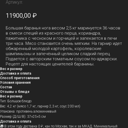
Артикул:
11900,00
₽
Большая баранья нога весом 2,5 кг маринуется 36 часов
в смеси специй из красного перца, кориандра,
пажитника с чесноком и горчицей и запекается в печи
три часа. Мясо становится очень мягким. На гарнир идет
обжаренный молодой картофель, королевские
шампиньоны и запечённый целиком сладкий перец.
Подается с авторским томатным соусом по-аджарски.
Рецепт для настоящих ценителей баранины.
Вес и размер
Доставка и оплата
Способ приготовления
Условия хранения
Состав
Отзывы о блюде
Вес и размер
Тип: Большое блюдо
Вес: 4,2 кг (мясо 1,7 кг, гарнир 2,3 кг, соус 200 мл)
Упаковка: противень алюминиевый
Размер (Д/Ш/В): 37×25×5 см
Доставка и оплата
🎁
В этом году доставка 0 ₽, как по Москве, так и за МКАД. Минимальный