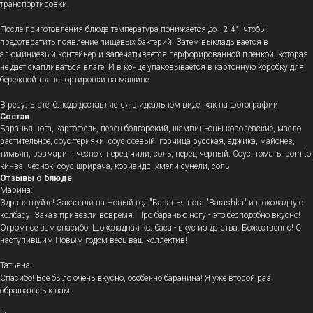
транспортировки.
После приготовления блюда температура понижается до +2-4°, чтобы
предотвратить появление пищевых бактерий. Затем выкладывается в
алюминиевый контейнер и запечатывается перфорированной пленкой, которая
не дает скапливаться влаге. И в конце упаковывается в картонную коробку для
бережной транспортировки на машине.
В результате, блюдо доставляется в идеальном виде, как на фотографии.
Состав
Баранья нога, картофель, перец болгарский, шампиньоны королевские, масло
растительное, соус терияки, соус соевый, горчица русская, аджика, майонез,
тимьян, розмарин, чеснок, перец чили, соль, перец черный. Соус: томаты pomito,
кинза, чеснок, соус шрирача, кориандр, хмели-сунели, соль
Отзывы о блюде
Марина:
Здравствуйте! Заказали на Новый год "Баранья нога "Barashka" и шоколадную
колбасу. Заказ привезли вовремя. Про баранью ногу - это бесподобно вкусно!
Огромное вам спасибо! Шоколадная колбаса - вкус из детства. Божественно! С
наступившим Новым годом весь ваш коллектив!
Татьяна:
Спасибо! Все было очень вкусно, особенно баранина! Я уже второй раз
обращалась к вам.