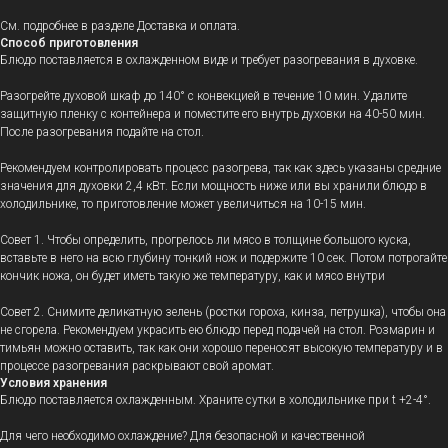
См. подробнее в разделе Доставка и оплата.
Способ приготовления
Блюдо поставляется в охлажденном виде и требует разогревания в духовке.
Разогрейте духовой шкаф до 140° с конвекцией в течение 10 мин. Удалите
защитную пленку с контейнера и поместите его внутрь духовки на 40-50 мин.
После разогревания подайте на стол.
Рекомендуем контролировать процесс разогрева, так как здесь указаны средние
значения для духовки 2,4 кВт. Если мощность ниже или вы хранили блюдо в
холодильнике, то приготовление может увеличиться на 10-15 мин.
Совет 1.
Чтобы определить, прогрелось ли мясо в толщине большого куска,
вставьте в него на всю глубину тонкий нож и подержите 10 сек. Потом потрогайте
кончик ножа, он будет иметь такую же температуру, как и мясо внутри
Совет 2.
Снимите деликатную зелень (ростки гороха, кинза, петрушка), чтобы она
не сгорела. Рекомендуем украсить ею блюдо перед подачей на стол. Розмарин и
тимьян можно оставить, так как они хорошо переносят высокую температуру и в
процессе разогревания раскрывают свой аромат.
Условия хранения
Блюдо поставляется охлажденным.
Храните сутки в холодильнике при t +2-4°.
Для чего необходимо охлаждение? Для безопасной и качественной