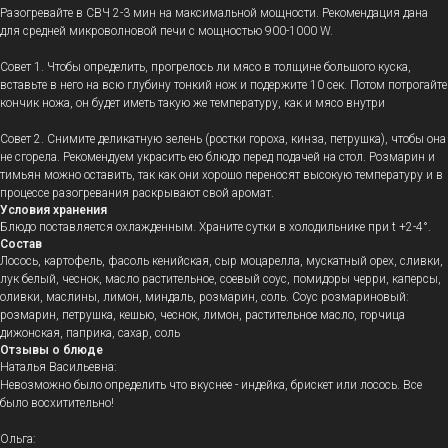
Разогревайте в СВЧ 2-3 мин на максимальной мощности. Рекомендация дана
для средней микроволновой печи с мощностью 900-1000 W.
Совет 1. Чтобы определить, прогрелось ли мясо в толщине большого куска,
вставьте в него на всю глубину тонкий нож и подержите 10 сек. Потом потрогайте
кончик ножа, он будет иметь такую же температуру, как и мясо внутри
Совет 2. Снимите деликатную зелень (ростки гороха, кинза, петрушка), чтобы она
не сгорела. Рекомендуем украсить ею блюдо перед подачей на стол. Розмарин и
тимьян можно оставить, так как они хорошо переносят высокую температуру и в
процессе разогревания раскрывают свой аромат.
Условия хранения
Блюдо поставляется охлажденным.
Храните сутки в холодильнике при t +2-4°.
Состав
Лосось, картофель, фасоль кенийская, сыр моцарелла, мускатный орех, сливки,
лук белый, чеснок, масло растительное, соевый соус, помидоры черри, каперсы,
оливки, маслины, лимон, миндаль, розмарин, соль. Соус розмариновый:
розмарин, петрушка, кешью, чеснок, лимон, растительное масло, горчица
дижонская, паприка, сахар, соль
Отзывы о блюде
Наталья Васильевна:
Невозможно было определить что вкуснее - индейка, брискет или лосось. Все
было восхитительно!
Ольга: