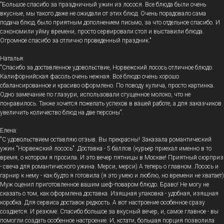
"Большое спасибо за праздничный ужин из лосося. Все блюда были очень
вкусные, мы такого даже не ожидали от этих блюд. Очень порадовало сама
подача блюд, было приятным дополнением письмо, за что отдельное спасибо. И
сэкономили уйму времени, просто сервировали стол и выставили блюда.
Огромное спасибо за отлично проведенный праздник."
Наталья:
"Спасибо за доставленное удовольствие, Норвежский лосось отличное блюдо.
Калифорнийская фасоль очень нежная. Всё блюдо очень хорошо
сбалансированное и красиво оформлено. По поводу кулича, просто картинка.
Одно замечание по глазури, использовали сгущенное молоко, что не
понравилось. Также хочется пожелать успехов в вашей работе, а для заказчиков
увеличить количество блюд на две персоны".
Елена:
"С удовольствием оставляю отзыв. Вы прекрасны! Заказала романтический
ужин "Норвежский лосось". Доставка - 5 баллов (курьер приехал именно в то
время, о котором я просила. И это вечер пятницы в Москве! Приятный сюрприз
- свеча для романтического ужина. Мерси, мерси) А теперь о главном. Лосось и
гарнир к нему - как будто я готовила (я это умею и люблю, но времени не хватает)
Муж оценил приготовленное вашим шеф-поваром блюдо. Браво! Не могу не
сказать о том, как оформлена доставка. Изящная упаковка - удобная, изящная
коробка. Для сервиса доставок редкость. А вот настроение особенное сразу
создается. И резюме. Спасибо большое за вкусный вечер, и, самое главное - вы
помогли создать особенное настроение. И, кстати, большая порция позволила